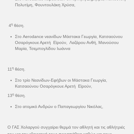
Πολυτίμη, Φουντουλάκη Χρύσα,
η
4
θέση.
Στο Aerodance νεανίδων Μάστακα Γεωργία, Κατσαούνου
Οσαρόγκουε Αρετή Εϊρούν, Λαζάρου Ανθή, Μανούσου
Μαρία, Τσεμπογλίδου Ιωάννα
η
11
θέση.
Στο τρίο Νεανίδων-Εφήβων οι Μάστακα Γεωργία,
Κατσαούνου Οσαρόγκουε Αρετή Εϊρούν,
η
13
θέση.
Στο ατομικό Ανδρών ο Παπαγεωργίου Νικόλας,
Ο ΓΑΣ Χολαργού συγχαίρει θερμά τον αθλητή και τις αθλήτριές