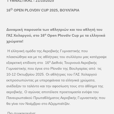
ΓΥΜΝΑΣΤΙΚΗΣ -
21/10/2025
Ο
16
OPEN
PLOVDIV
CUP
2025, ΒΟΥΛΓΑΡΙΑ
Δυναμική παρουσία των αθλητριών και του αθλητή του
ο
ΓΑΣ Χολαργού, στο 16
Open
Plovdiv
Cup
με τα ελληνικά
χρώματα!
Η ελληνική ομάδα της Αεροβικής Γυμναστικής που
πλαισιώθηκε και με τις αθλήτριες του συλλόγου μας κατέγραψε
ο
εξαιρετική επίδοση στο 16
Διεθνές Τουρνουά Αεροβικής
Γυμναστικής που έγινε στο Plovdiv της Βουλγαρίας από τις
10-12 Οκτωβρίου 2025. Οι αθλήτριες του ΓΑΣ Χολαργού
εκπροσωπώντας με υπερηφάνεια τα ελληνικά χρώματα,
ανέδειξαν το ταλέντο και την αφοσίωση τους στο άθλημα της
αεροβικής. Ο αγώνας αποτέλεσε προετοιμασία ενόψει του
Πανευρωπαϊκού Πρωταθλήματος Αεροβικής Γυμναστικής που
θα γίνει τον Νοέμβριο στο Αζερμπαϊτζάν.
Πιο συγκεκριμένα: