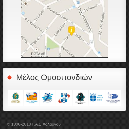
Μέλος Ομοσπονδιών
© 1996-2019 Γ.Α.Σ.Χολαργού