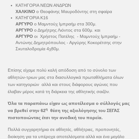
ΚΑΤΗΓΟΡΙΑ ΝΕΩΝ ΑΝΔΡΩΝ
ΧΑΛΚΙΝΟ
ο Θεοφάνης Μαυροδόντης στη σφαίρα
ΚΑΤΗΓΟΡΙΑ Κ16
ΑΡΓΥΡΟ
ο Μαμντούχ Ιμπραήμ στα 300μ.
ΑΡΓΥΡΟ
ο Δημήτρης Λιόντος στα 600μ. και
ΑΡΓΥΡΟ
οι Χρήστος Πατέλης - Μαμντούχ Ιμπραήμ -
Αντώνης Δημητρόπουλος - Αργύρης Κοκορέτσης στην
Σκυταλοδρομία 4χ80μ.
Επίσης είχαμε πολύ καλή απόδοση από το σύνολο των
αθλητών-τριων μας στα διασυλλογικά πρωταθλήματα όλων
των κατηγοριών αλλά και στους διάφορους αγώνες που
έλαβαν μέρος κατά τη διάρκεια της αθλητικής σαιζόν.
Όλα τα παραπάνω είχαν ως αποτέλεσμα ο σύλλογός μας
η
να βρεθεί στην 62
θέση της αξιολόγησης του ΣΕΓΑΣ
πιστοποιώντας έτσι την ανοδική του πορεία.
Πολλά συγχαρητήρια σε αθλητές, αθλήτριες, προπονητές,
διοίκηση για τα υπέροχα αποτελέσματα αλλά και ένα μεγάλο