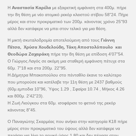
Η
Αναστασία Καρέλα
με εξαιρετική εμφάνιση στα 400μ. πήρε
την 8η θέση με νέο ατομικό ρεκόρ κλειστού στίβου 58"24. Πήρε
μέρος και στον προκριματικό των 200μ. κάνοντας χρόνο 25"93
αλλά δεν κατάφερε να μπει στον τελικό για μια θέση.
Η μικτή σκυταλοδρομία αποτελούμενη από τους
Γιάννη
Πέτσα, Χρύσα Χουδελούδη, Τάκη Αποστολόπουλο και
Θεοδώρα Ζαχαράκη
πήρε την 8η θέση με επίδοση 4'07"54.
Ο Γιώργος Λαγός σε ακόμη μια σταθερή εμφάνιση πέτυχε στα
60μ. 7"18 και στα 200μ. 22"95.
Η Δήμητρα Μπακοπούλου στο πένταθλο έκανε το καλύτερο
που μπορούσε και κατέλαβε την 11η θέση με 2437 βαθμούς
(60μ.εμποδια 10"96, Ύψος 1.29 , Σφαίρα 10.74 , Μήκος 4.26
και 800μ. 2'42"23).
Η Ζωή Λιούγκου στα 60μ. ισοφάρισε το φετινό της ρεκόρ
κάνοντας 8"45.
Ο Παναγιώτης Σκαρμέας που ανήκει στην κατηγορία Κ18 πήρε
μέρος στον προκριματικό του ύψους αλλά δεν κατάφερε να
περάσει για λίγο το αρχικό ύψος 1.80 και δεν πέρασε στον