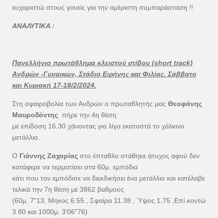
ευχαριστώ στους γονείς για την αμέριστη συμπαράσταση !!
ΑΝΑΛΥΤΙΚΑ :
Πανελλήνιο πρωτάθλημα κλειστού στίβου (short track)
Ανδρών -Γυναικών, Στάδιο Ειρήνης και Φιλίας, Σάββατο
και Κυριακή 17-18/2/2024.
Στη σφαιροβολία των Ανδρών ο πρωταθλητής μας
Θεοφάνης
Μαυροδόντης
πήρε την 4η θέση
με επίδοση 16.30 χάνοντας για λίγα εκατοστά το χάλκινο
μετάλλιο.
Ο
Γιάννης Ζαχαρίας
στο έπταθλο στάθηκε άτυχος αφού δεν
κατάφερε να τερματίσει στα 60μ. εμπόδια
κάτι που τον εμπόδισε να διεκδικήσει ένα μετάλλιο και κατέλαβε
τελικά την 7η θέση με 3862 βαθμούς
(60μ. 7"13, Μήκος 6.55 , Σφαίρα 11.38 , Ύψος 1.75 ,Επί κοντώ
3.80 και 1000μ. 3'06"76).