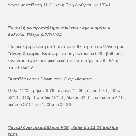
Λαγός με επίδοση 11"21 και η Ζωή Λιούγκου με 13"41.
Πανελλήνιο πρωτάθλημα σύνθετων αγωνισμάτων
Ανδρών, Πάτρα,6-7/7/2024.
Εξαιρετική εμφάνιση από τον πρωταθλητή του συλλόγου μας
Γιάννη Ζαχαρία
. Κατάφερε να συγκεντρώσει 6298 βαθμούς
κάνοντας μεγάλο ατομικό ρεκόρ και έτσι πήρε την 6η θέση
στην Ελλάδα!!
Οι επιδόσεις του Γιάννη στα 10 αγωνίσματα:
100μ. 11"08, μήκος 6.78 , σφαίρα 11.08 , ύψος 1.78 , 400μ.
52"11 , 110μ. Εμπόδια 16"13 , δίσκος 32.81 , επί κοντώ 4.10 ,
ακόντιο 37.34 και 1500μ. 5'06"20.
Πανελλήνιο πρωτάθλημα Κ16 , Χαλκίδα 13-14 Ιουλίου
2024.