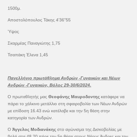
1500μ.
Αποστολόπουλος Τάκης 4'36"55
Ύψος
Σκαρμέας Παναγιώτης 1,75
Τσαπάκη Έλενα 1,45
Πανελλήνιο πρωτάθλημα Ανδρών -Γυναικών και Νέων
Ανδρών -Γυναικών, Βόλος 29-30/6/2024.
Ο πρωταθλητής μας
Θεοφάνης Μαυροδοντης
κατάφερε να
πάρει το χάλκινο μετάλλιο στη σφαιροβολία των Νέων Ανδρών
με επίδοση 16.43 ενώ κατέλαβε και την 5η θέση στην
κατηγορία των Ανδρών.
Ο
Άγγελος Μοδιανάκης
στο αγώνισμα της Δισκοβολίας με
βολή στα 48.20 πήρε την 5η θέση στους Νέους Άνδρες και την