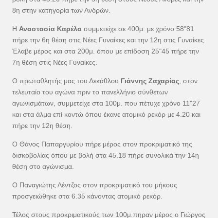
8η στην κατηγορία των Ανδρών.
Η
Αναστασία Καρέλα
συμμετείχε σε 400μ. με χρόνο 58"81
πήρε την 6η θέση στις Νέες Γυναίκες και την 12η στις Γυναίκες.
Έλαβε μέρος και στα 200μ. όπου με επίδοση 25"45 πήρε την
7η θέση στις Νέες Γυναίκες.
Ο πρωταθλητής μας του Δεκάθλου
Γιάννης Ζαχαρίας
, στον
τελευταίο του αγώνα πριν το πανελλήνιο σύνθετων
αγωνισμάτων, συμμετείχε στα 100μ. που πέτυχε χρόνο 11"27
και στα άλμα επί κοντώ όπου έκανε ατομικό ρεκόρ με 4.20 και
πήρε την 12η θέση.
Ο Θάνος Παπαργυρίου πήρε μέρος στον προκριματικό της
δισκοβολίας όπου με βολή στα 45.18 πήρε συνολικά την 14η
θέση στο αγώνισμα.
Ο Παναγιώτης Λέντζος στον προκριματικό του μήκους
προσγειώθηκε στα 6.35 κάνοντας ατομικό ρεκόρ.
Τέλος στους προκριματικούς των 100μ.πηραν μέρος ο Γιώργος