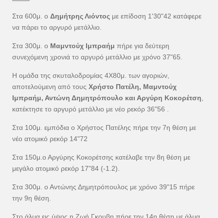
Στα 600μ. ο
Δημήτρης Λιόντος
με επίδοση 1'30"42 κατάφερε
να πάρει το αργυρό μετάλλιο.
Στα 300μ. ο
Μαμντούχ Ιμπραήμ
πήρε για δεύτερη
συνεχόμενη χρονιά το αργυρό μετάλλιο με χρόνο 37"65.
Η ομάδα της σκυταλοδρομίας 4Χ80μ. των αγοριών,
αποτελούμενη από τους
Χρήστο Πατέλη, Μαμντούχ
Ιμπραήμ, Αντώνη Δημητρόπουλο και Αργύρη Κοκορέτση
,
κατέκτησε το αργυρό μετάλλιο με νέο ρεκόρ 36"56 .
Στα 100μ. εμπόδια ο Χρήστος Πατέλης πήρε την 7η θέση με
νέο ατομικό ρεκόρ 14"72
Στα 150μ.ο Αργύρης Κοκορέτσης κατέλαβε την 8η θέση με
μεγάλο ατομικό ρεκόρ 17"84 (-1.2).
Στα 300μ. ο Αντώνης Δημητρόπουλος με χρόνο 39"15 πήρε
την 9η θέση.
Στο άλμα εις ύψος η Ζωή Γκουβη πήρε την 14η θέση με άλμα