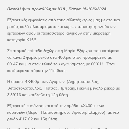
Πανελλήνιο πρωτάθλημα Κ18 , Πάτρα 15-16/6/2024.
Εξαιρετικές εμφανίσεις από τους αθλητές -τριες μας με ατομικά
ρεκόρ, καλά πλασαρίσματα και κυρίως απόκτηση πλούσιων
εμπειριών αφού οι περισσότεροι ανήκουν στην μικρότερη
κατηγορία Κ16!!
Σε ατομικό επίπεδο ξεχώρισε η Μαρία Εξάρχου που κατάφερε
να κάνει 2 φορές ρεκόρ στα 400,μια στον προκριματικό με
60"47 και μια στον τελικό του αγωνίσματος με 60"01! Έτσι
κατάφερε να πάρει την 11η θέση.
Η ομάδα 4Χ400μ. των Αγοριών (Δημητρόπουλος,
Αποστολόπουλος, Πέτσας, Ιμπραήμ) έκανε μεγάλο ρεκόρ με
3'39"16 και κατέλαβε τη 12η θέση.
Εξαιρετική εμφάνιση και από την ομάδα 4Χ400μ. των
κοριτσιών (Μέρο, Παπασωτηρίου, Αργύρη, Εξάρχου) με νέο
ρεκόρ 4'17"02 και 15η θέση.