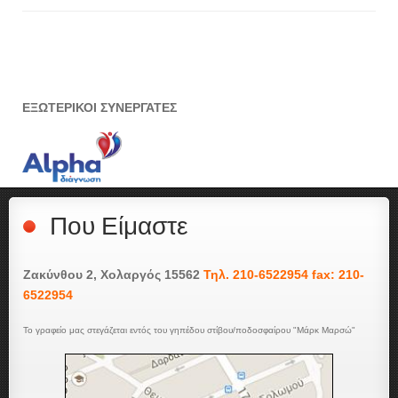
ΕΞΩΤΕΡΙΚΟΙ ΣΥΝΕΡΓΑΤΕΣ
Που Είμαστε
Ζακύνθου 2, Χολαργός 15562
Τηλ. 210-6522954 fax: 210-
6522954
Το γραφείο μας στεγάζεται εντός του γηπέδου στίβου/ποδοσφαίρου "Μάρκ Μαρσώ"