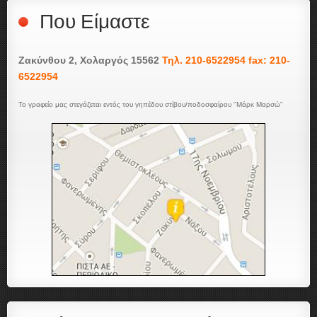
Που Είμαστε
Ζακύνθου 2, Χολαργός 15562
Τηλ. 210-6522954 fax: 210-
6522954
Το γραφείο μας στεγάζεται εντός του γηπέδου στίβου/ποδοσφαίρου "Μάρκ Μαρσώ"